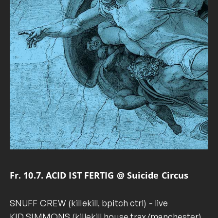
Fr. 10.7. ACID IST FERTIG @ Suicide Circus
SNUFF CREW (killekill, bpitch ctrl) - live
KID SIMMONS (killekill house trax/manchester)