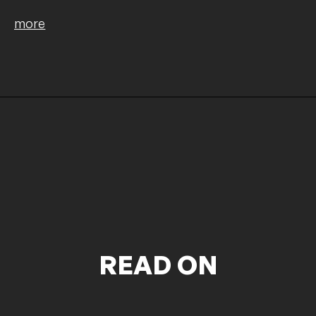
more
READ ON