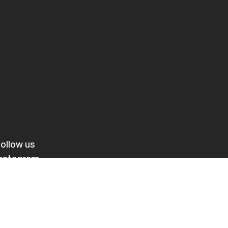
ollow us
Instagram
Facebook
Soundcloud
YouTube