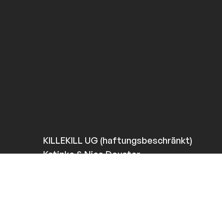
KILLEKILL UG (haftungsbeschränkt)
Katinka & Nico Deuster
Gubener Str. 36
10243 Berlin
VAT: DE320618022