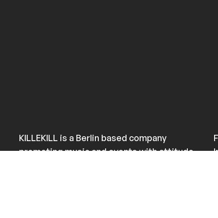
KILLEKILL is a Berlin based company
F
promoting music and events with attitude
since June 2008.
Imprint
Privacy