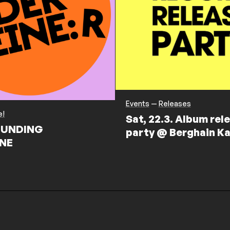
Events
—
Releases
e!
Sat, 22.3. Album rel
UNDING
party @ Berghain Ka
NE