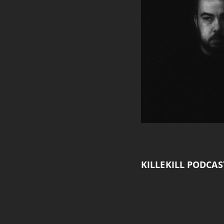
Vergrößerter
Mauszeiger
Maus
Hervorhebung
KILLEKILL PODCAS
Einfache
Schrift