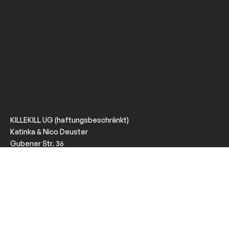
KILLEKILL UG (haftungsbeschränkt)
Katinka & Nico Deuster
Gubener Str. 36
10243 Berlin
VAT: DE320618022
KILLEKILL is a Berlin based company promoting music and
events with attitude since June 2008.
Imprint