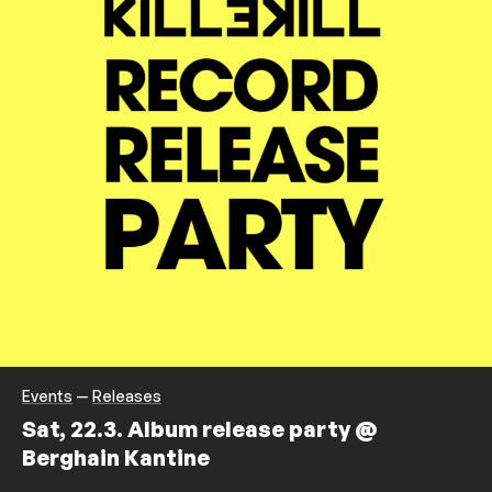
Events
—
Releases
Sat, 22.3. Album release party @
Berghain Kantine